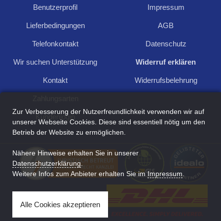
Benutzerprofil
Impressum
49,90
Standalone, H264 + unterstützt 128 GB microSD, Nachtsicht, Tuya-
Lieferbedingungen
AGB
Anwendung, P2P, Android, iOS, für Innen- und Außenbereich, Drehung
nach Bewegung, Bewegungsalarm..
Telefonkontakt
Datenschutz
Wir suchen Unterstützung
Widerruf erklären
Kontakt
Widerrufsbelehrung
1
Zahlungsarten
Zur Verbesserung der Nutzerfreundlichkeit verwenden wir auf
Kundenlogin
unserer Webseite Cookies. Diese sind essentiell nötig um den
Betrieb der Website zu ermöglichen.
Nähere Hinweise erhalten Sie in unserer
Für Anfragen und Rückfragen schreiben Sie
Datenschutzerklärung
.
uns:
Weitere Infos zum Anbieter erhalten Sie im
Impressum
.
Kontakt aufnehmen
Alle Cookies akzeptieren