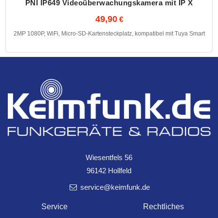
PNI IP649 Videoüberwachungskamera mit IP X
49,90
2MP 1080P, WiFi, Micro-SD-Kartensteckplatz, kompatibel mit Tuya Smart
Wiesentfels 56
96142 Hollfeld
service@keimfunk.de
PNI IP230T 1080P drahtlose
Service
Rechtliches
Videoüberwachungskamera mit PTZ X