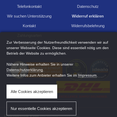
Sinuswelle
Telefonkontakt
Datenschutz
Wir suchen Unterstützung
Widerruf erklären
Kontakt
Widerrufsbelehrung
10
Zahlungsarten
Zur Verbesserung der Nutzerfreundlichkeit verwenden wir auf
Kundenlogin
unserer Webseite Cookies. Diese sind essentiell nötig um den
Betrieb der Website zu ermöglichen.
Nähere Hinweise erhalten Sie in unserer
Für Anfragen und Rückfragen schreiben Sie
Datenschutzerklärung
.
uns:
Weitere Infos zum Anbieter erhalten Sie im
Impressum
.
Kontakt aufnehmen
Alle Cookies akzeptieren
Nur essentielle Cookies akzeptieren
Funkelektronik Keim
Alle Rechte vorbehalten.