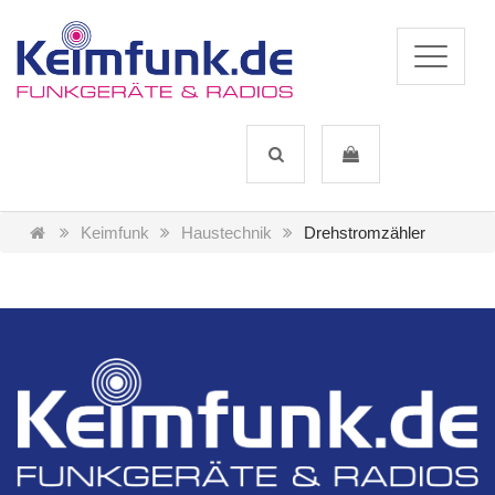
Keimfunk
Haustechnik
Drehstromzähler
Artikel / Seite: 12
Artikel:
1
von
1