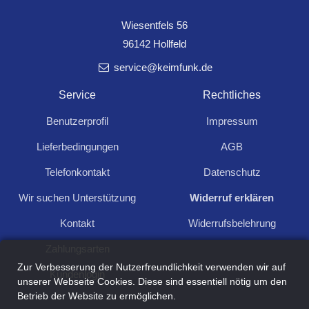
Wiesentfels 56
96142 Hollfeld
service@keimfunk.de
Service
Rechtliches
Benutzerprofil
Impressum
Drehstromzähler MID geeicht
72,00
Lieferbedingungen
AGB
3-phasig 10A, 230/400V, 4TE, digital LCD
Telefonkontakt
Datenschutz
Wir suchen Unterstützung
Widerruf erklären
Kontakt
Widerrufsbelehrung
1
Zahlungsarten
Zur Verbesserung der Nutzerfreundlichkeit verwenden wir auf
Kundenlogin
unserer Webseite Cookies. Diese sind essentiell nötig um den
Betrieb der Website zu ermöglichen.