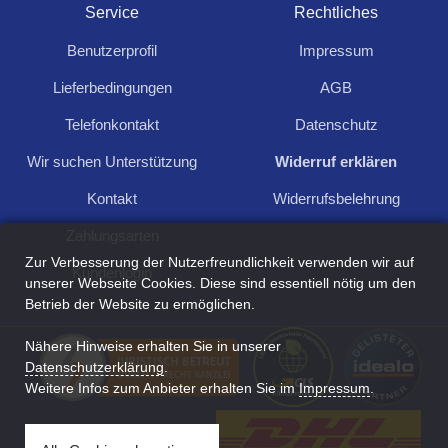
Service
Rechtliches
Löffelwaage X
Benutzerprofil
Impressum
5,99
Lieferbedingungen
AGB
Dank der digitalen Löffelwaage lassen sich Küchenzutaten mühelos in
kleinsten Mengen grammgenau abwiegen. Technsiche Daten:.
Telefonkontakt
Datenschutz
Wir suchen Unterstützung
Widerruf erklären
Kontakt
Widerrufsbelehrung
1
Zahlungsarten
Zur Verbesserung der Nutzerfreundlichkeit verwenden wir auf
Kundenlogin
unserer Webseite Cookies. Diese sind essentiell nötig um den
Betrieb der Website zu ermöglichen.
Nähere Hinweise erhalten Sie in unserer
Für Anfragen und Rückfragen schreiben Sie
Datenschutzerklärung
.
uns:
Weitere Infos zum Anbieter erhalten Sie im
Impressum
.
Kontakt aufnehmen