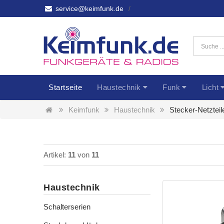
service@keimfunk.de
Startseite
Haustechnik
Funk
Licht
Keimfunk
Haustechnik
Stecker-Netzteil
Artikel:
11
von
11
Haustechnik
Schalterserien