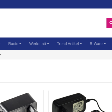
Radio
Werkstatt
Trend Artikel
B-Ware
e