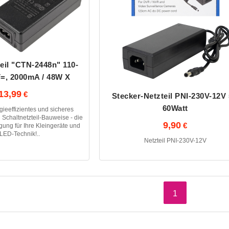
eil "CTN-2448n" 110-
=, 2000mA / 48W X
13,99
Stecker-Netzteil PNI-230V-12V
60Watt
ieeffizientes und sicheres
 Schaltnetzteil-Bauweise - die
9,90
gung für Ihre Kleingeräte und
LED-Technik!..
Netzteil PNI-230V-12V
1