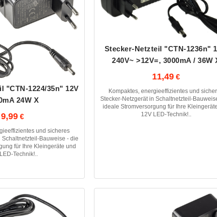
Stecker-Netzteil "CTN-1236n" 1
240V~ >12V=, 3000mA / 36W 
11,49
il "CTN-1224/35n" 12V
Kompaktes, energieeffizientes und siche
Stecker-Netzgerät in Schaltnetzteil-Bauweise
0mA 24W X
ideale Stromversorgung für Ihre Kleingerät
12V LED-Technik!..
9,99
ieeffizientes und sicheres
 Schaltnetzteil-Bauweise - die
gung für Ihre Kleingeräte und
LED-Technik!..