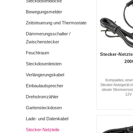
Steckdosenblöcke
Bewegungsmelder
Zeitsteuerung und Thermostate
Dämmerungsschalter /
Zwischenstecker
Feuchtraum
Stecker-Netzte
200
Steckdosenleisten
Verlängerungskabel
Kompaktes, energ
Stecker-Netzgerät in
Einbaulautsprecher
ideale Stromversor
12V 
Drehstromzähler
Gartensteckdosen
Lade- und Datenkabel
Stecker-Netzteile