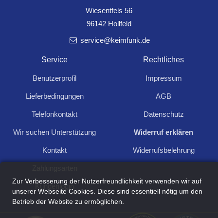
Wiesentfels 56
96142 Hollfeld
service@keimfunk.de
Service
Rechtliches
Benutzerprofil
Impressum
LED Schreibtisch-Leuchte, 8W, 550lm *ABVERKAUF*
14,50
Lieferbedingungen
AGB
*ABVERKAUF*
Telefonkontakt
Datenschutz
Wir suchen Unterstützung
Widerruf erklären
Kontakt
Widerrufsbelehrung
1
Zahlungsarten
Zur Verbesserung der Nutzerfreundlichkeit verwenden wir auf
Kundenlogin
unserer Webseite Cookies. Diese sind essentiell nötig um den
Betrieb der Website zu ermöglichen.