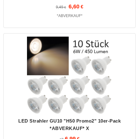
6,60
9,49
*ABVERKAUF*
LED Strahler GU10 "H50 Promo2" 10er-Pack
*ABVERKAUF* X
6,99