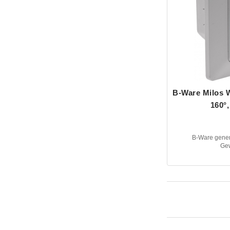
B-Ware Milos
160°,
B-Ware gener
Gew