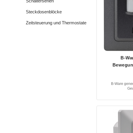
Schalterserien
Steckdosenblöcke
Zeitsteuerung und Thermostate
B-Wa
Bewegun
B-Ware gener
Gew