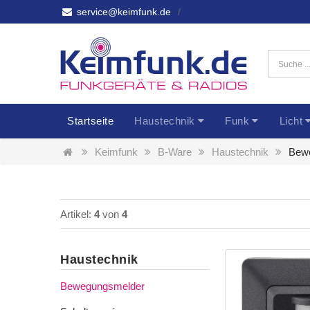
service@keimfunk.de
Startseite
Haustechnik
Funk
Licht
Keimfunk
B-Ware
Haustechnik
Bew
Artikel:
4
von
4
Haustechnik
Bewegungsmelder