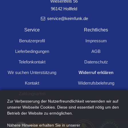
Wiesentfels 56
96142 Hollfeld
service@keimfunk.de
Service
Rechtliches
Benutzerprofil
Impressum
Rahmen McPower "Flair", ALU SW X
9,89
Lieferbedingungen
AGB
2-fach, schwarzes Aluminium
Telefonkontakt
Datenschutz
Wir suchen Unterstützung
Widerruf erklären
Kontakt
Widerrufsbelehrung
9
Zahlungsarten
Zur Verbesserung der Nutzerfreundlichkeit verwenden wir auf
Kundenlogin
unserer Webseite Cookies. Diese sind essentiell nötig um den
Betrieb der Website zu ermöglichen.
Nähere Hinweise erhalten Sie in unserer