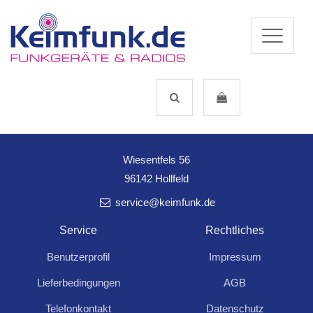
Wir suchen Unterstützung
Wiesentfels 56
96142 Hollfeld
service@keimfunk.de
Service
Rechtliches
Benutzerprofil
Impressum
Für Anfragen und Rückfragen schreiben Sie
Lieferbedingungen
AGB
uns:
Telefonkontakt
Datenschutz