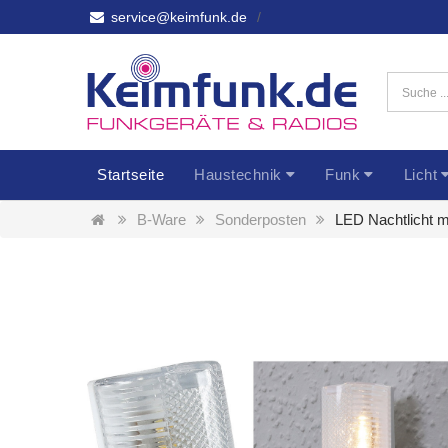
service@keimfunk.de
Startseite
Haustechnik
Funk
Licht
B-Ware
Sonderposten
LED Nachtlicht m