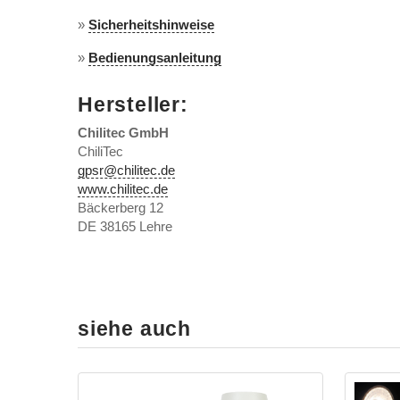
»
Sicherheitshinweise
»
Bedienungsanleitung
Hersteller:
Chilitec GmbH
ChiliTec
gpsr@chilitec.de
www.chilitec.de
Bäckerberg 12
DE 38165 Lehre
siehe auch