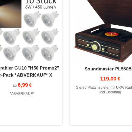
rahler GU10 "H50 Promo2"
Soundmaster PL550
r-Pack *ABVERKAUF* X
119,00
6,99
ab
Stereo Plattenspieler mit UKW Ra
und Encoding
*ABVERKAUF*