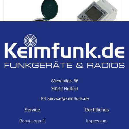
Energiekostenzähler
DIN Trägerschiene 1-
Digitale Wochen-
phasig LCD beleuchtet
Zeitschaltuhr
Wiesentfels 56
45,90
10,99
96142 Hollfeld
Trägerschiene 1-phasig LCD
IP44, Betrieb an 230V/50Hz
beleuchtet
service@keimfunk.de
maximal 2000W/8,7A
Service
Rechtliches
Benutzerprofil
Impressum