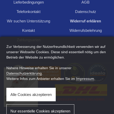
Lieferbedingungen
AGB
Für Anfragen und Rückfragen schreiben Sie
Telefonkontakt
Datenschutz
uns:
Wir suchen Unterstützung
Widerruf erklären
Kontakt aufnehmen
Kontakt
Widerrufsbelehrung
Zahlungsarten
Zur Verbesserung der Nutzerfreundlichkeit verwenden wir auf
Kundenlogin
unserer Webseite Cookies. Diese sind essentiell nötig um den
Betrieb der Website zu ermöglichen.
Zuletzt angesehen
Nähere Hinweise erhalten Sie in unserer
Datenschutzerklärung
.
Weitere Infos zum Anbieter erhalten Sie im
Impressum
.
Alle Cookies akzeptieren
Nur essentielle Cookies akzeptieren