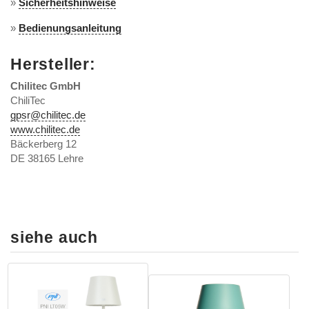
»
Sicherheitshinweise
»
Bedienungsanleitung
Hersteller:
Chilitec GmbH
ChiliTec
gpsr@chilitec.de
www.chilitec.de
Bäckerberg 12
DE 38165 Lehre
siehe auch