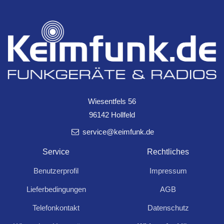
LED Wandleuchte
LED Wandleuchte
"PALAU" 10W 4000K
"TELARANA" IP65 X
900Lumen X
9,99
7,49
Wiesentfels 56
16W, 1026lm, 140°
96142 Hollfeld
LED Wandleuchte "PALAU" IP54,
Bewegungsmelder, 2900K
4000K Oval, 10 Watt, 900 Lumen,
service@keimfunk.de
Anthrazit
Service
Rechtliches
Benutzerprofil
Impressum
Lieferbedingungen
AGB
Für Anfragen und Rückfragen schreiben Sie
Telefonkontakt
Datenschutz
uns: