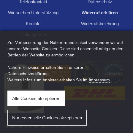
Telefonkontakt
Datenschutz
Für Anfragen und Rückfragen schreiben Sie
uns:
Wir suchen Unterstützung
Widerruf erklären
Kontakt
Widerrufsbelehrung
Kontakt aufnehmen
Zahlungsarten
Zur Verbesserung der Nutzerfreundlichkeit verwenden wir auf
Kundenlogin
unserer Webseite Cookies. Diese sind essentiell nötig um den
Betrieb der Website zu ermöglichen.
Zuletzt angesehen
Nähere Hinweise erhalten Sie in unserer
Datenschutzerklärung
.
Weitere Infos zum Anbieter erhalten Sie im
Impressum
.
Alle Cookies akzeptieren
Nur essentielle Cookies akzeptieren
Funkelektronik Keim
Alle Rechte vorbehalten.