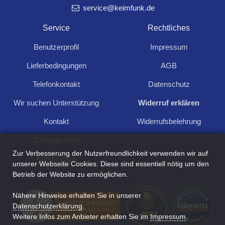
Windlicht Winterwald X
Herz mit 20er LED X
service@keimfunk.de
14,99
19,90
Service
Rechtliches
Windlicht Winterwald aus Glas
Herz aus Glas mit 20er LED
mit 5er LED Beleuchtung
Benutzerprofil
Impressum
Lieferbedingungen
AGB
Telefonkontakt
Datenschutz
Wir suchen Unterstützung
Widerruf erklären
Für Anfragen und Rückfragen schreiben Sie
uns:
Kontakt
Widerrufsbelehrung
Zahlungsarten
Kontakt aufnehmen
Zur Verbesserung der Nutzerfreundlichkeit verwenden wir auf
Kundenlogin
unserer Webseite Cookies. Diese sind essentiell nötig um den
Betrieb der Website zu ermöglichen.
Nähere Hinweise erhalten Sie in unserer
Datenschutzerklärung
.
Zuletzt angesehen
Weitere Infos zum Anbieter erhalten Sie im
Impressum
.