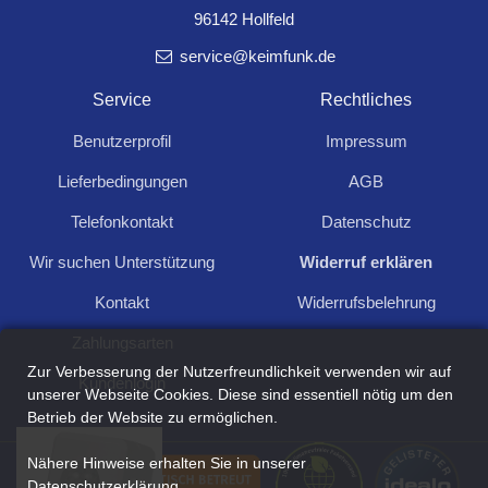
180°, 1.200W, IP44, weiß, LED
96142 Hollfeld
geeignet
Reichweite ca. 2-9m
service@keimfunk.de
Service
Rechtliches
Benutzerprofil
Impressum
Für Anfragen und Rückfragen schreiben Sie
Lieferbedingungen
AGB
uns:
Telefonkontakt
Datenschutz
Kontakt aufnehmen
Wir suchen Unterstützung
Widerruf erklären
Kontakt
Widerrufsbelehrung
Zahlungsarten
Zur Verbesserung der Nutzerfreundlichkeit verwenden wir auf
Kundenlogin
unserer Webseite Cookies. Diese sind essentiell nötig um den
Zuletzt angesehen
Betrieb der Website zu ermöglichen.
Nähere Hinweise erhalten Sie in unserer
Datenschutzerklärung
.