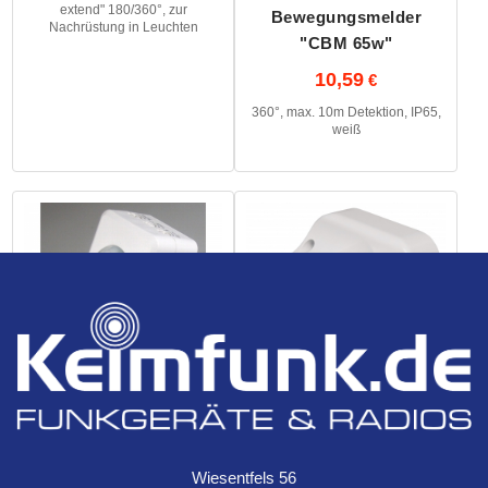
extend" 180/360°, zur
Bewegungsmelder
Nachrüstung in Leuchten
"CBM 65w"
10,59
360°, max. 10m Detektion, IP65,
weiß
IR Bewegungsmelder
Zwischenstecker mit
"LX-119"
Bewegungsmelder
5,49
Wiesentfels 56
8,00