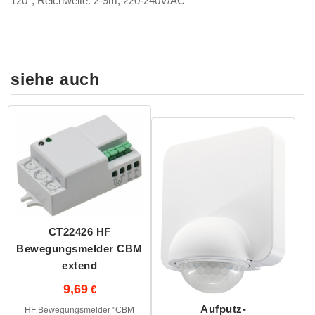
120°, Reichweite: 2-9m, 220-240V/AC
siehe auch
CT22426 HF
Bewegungsmelder CBM
extend
9,69
Aufputz-
HF Bewegungsmelder "CBM