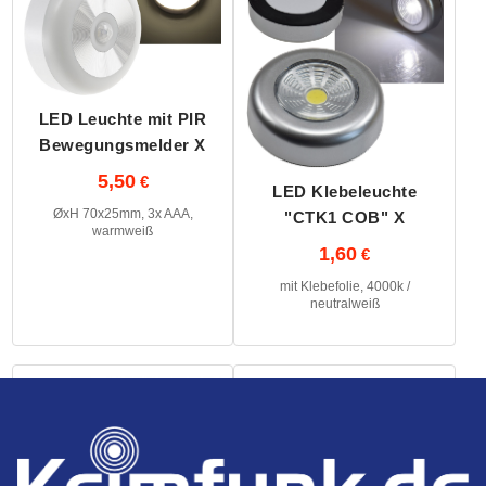
LED Leuchte mit PIR
Bewegungsmelder X
5,50
LED Klebeleuchte
ØxH 70x25mm, 3x AAA,
"CTK1 COB" X
warmweiß
1,60
mit Klebefolie, 4000k /
neutralweiß