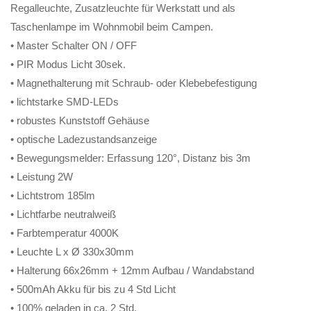
Regalleuchte, Zusatzleuchte für Werkstatt und als
Taschenlampe im Wohnmobil beim Campen.
• Master Schalter ON / OFF
• PIR Modus Licht 30sek.
• Magnethalterung mit Schraub- oder Klebebefestigung
• lichtstarke SMD-LEDs
• robustes Kunststoff Gehäuse
• optische Ladezustandsanzeige
• Bewegungsmelder: Erfassung 120°, Distanz bis 3m
• Leistung 2W
• Lichtstrom 185lm
• Lichtfarbe neutralweiß
• Farbtemperatur 4000K
• Leuchte L x Ø 330x30mm
• Halterung 66x26mm + 12mm Aufbau / Wandabstand
• 500mAh Akku für bis zu 4 Std Licht
• 100% geladen in ca. 2 Std.