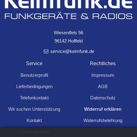
LED Nachtlicht mit
Wiesentfels 56
Tag/Nacht-Sensor 230V
96142 Hollfeld
X
service@keimfunk.de
LED Nachtlicht mit
2,80
Bewegungsmelder X
Service
Rechtliches
warmweiße LEDs, nur 1W
8,00
Benutzerprofil
Impressum
230V, 3 weiße LEDs, On/Off/Auto
Lieferbedingungen
AGB
Telefonkontakt
Datenschutz
Wir suchen Unterstützung
Widerruf erklären
Kontakt
Widerrufsbelehrung
Für Anfragen und Rückfragen schreiben Sie
uns:
Zahlungsarten