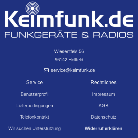
Schutzkontakt-
Steckdose
Digitale Wochen-
4,99
Zeitschaltuhr
für Hutschiene mit LED, 230V,
10,99
16A, VDE
IP44, Betrieb an 230V/50Hz
maximal 2000W/8,7A
Wiesentfels 56
96142 Hollfeld
service@keimfunk.de
Service
Rechtliches
Für Anfragen und Rückfragen schreiben Sie
Benutzerprofil
Impressum
uns:
Lieferbedingungen
AGB
Kontakt aufnehmen
Telefonkontakt
Datenschutz
Wir suchen Unterstützung
Widerruf erklären